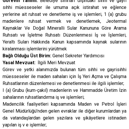
Görevin Tanımı:
Belediye sınırları dışındaki sıhhi ve gayri
sıhhi müesseseler ile umuma açık istirahat ve eğlence
yerlerine ait ruhsat ve denetleme iş ve işlemleri, 1 (a) grubu
madenlere ruhsat vermek ve denetlemek, Jeotermal
Kaynaklar Ve Doğal Mineralli Sular Kanununa Göre Arama
Ruhsatı ve İşletme Ruhsatı Düzenlenmesi İş ve İşlemleri,
Yeraltı Suları Hakkında Kanun kapsamında kaynak sularının
kiralanması işlemlerini yürütmek
Bağlı Olduğu Üst Birim:
Genel Sekreter Yardımcısı
Yasal Mevzuat:
İlgili Meri Mevzuat
Görev ve yetki alanımızda bulunan tüm sıhhi ve gayrisıhhi
müesseseler ile maden sahaları için İş Yeri Açma ve Çalışma
Ruhsatlarının düzenlemesi ve denetlenmesi ile ilgili işlemler;
I (a) Grubu (kum-çakıl) madenlerin ve Hammadde Üretim İzin
sahalarının ruhsatlandırma iş ve işlemleri;
Madencilik faaliyetleri kapsamında Maden ve Petrol İşleri
Genel Müdürlüğü’nden gelen evraklar ile diğer kurumlardan ya
da vatandaşlardan gelen yazılara ve şikâyetlere istinaden
yapılan iş v e işlemler;