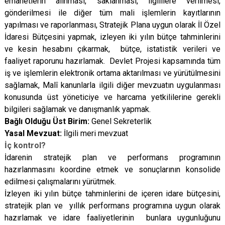
emanetlerin alınması, saklanması, ilgililere verilmesi,
gönderilmesi ile diğer tüm mali işlemlerin kayıtlarının
yapılması ve raporlanması, Stratejik Plana uygun olarak İl Özel
İdaresi Bütçesini yapmak, izleyen iki yılın bütçe tahminlerini
ve kesin hesabını çıkarmak, bütçe, istatistik verileri ve
faaliyet raporunu hazırlamak. Devlet Projesi kapsamında tüm
iş ve işlemlerin elektronik ortama aktarılması ve yürütülmesini
sağlamak, Malî kanunlarla ilgili diğer mevzuatın uygulanması
konusunda üst yöneticiye ve harcama yetkililerine gerekli
bilgileri sağlamak ve danışmanlık yapmak.
Bağlı Olduğu Üst Birim:
Genel Sekreterlik
Yasal Mevzuat:
İlgili meri mevzuat
İç kontrol?
İdarenin stratejik plan ve performans programının
hazırlanmasını koordine etmek ve sonuçlarının konsolide
edilmesi çalışmalarını yürütmek.
İzleyen iki yılın bütçe tahminlerini de içeren idare bütçesini,
stratejik plan ve yıllık performans programına uygun olarak
hazırlamak ve idare faaliyetlerinin bunlara uygunluğunu